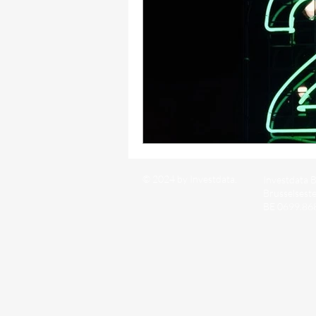
© 2024 by Investdata.
Investdata B
Brusselsest
BE 0699.86