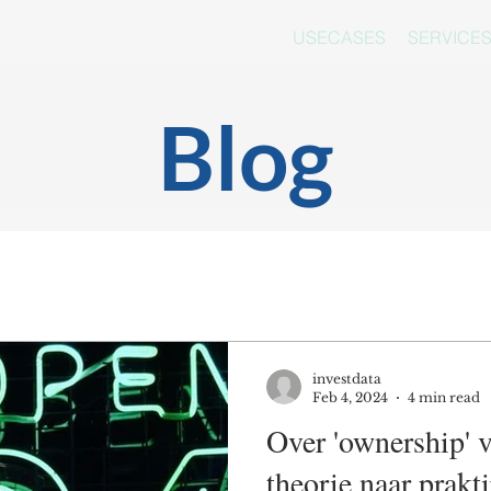
USECASES
SERVICE
Blog
investdata
Feb 4, 2024
4 min read
Over 'ownership' v
theorie naar prakti