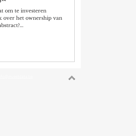
at om te investeren
k over het ownership van
bstract?...
nfo@investdata.be