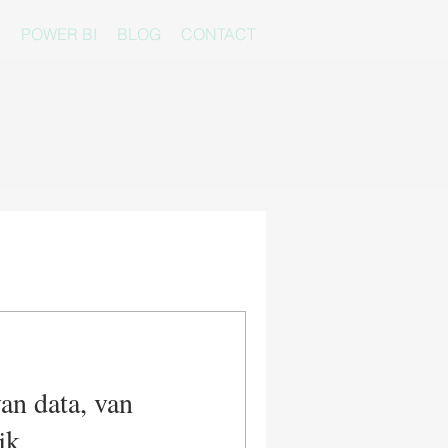
S
POWER BI
BLOG
CONTACT
an data, van
jk