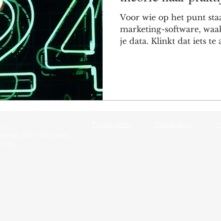
Voor wie op het punt sta
marketing-software, waa
je data. Klinkt dat iets te a
Privacy policy
Cookie policy
i
V,
eenweg 502, 9050 Gent,
8.856